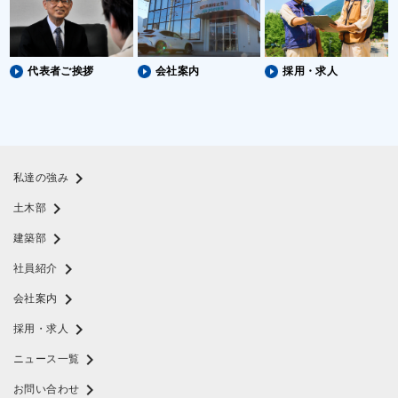
代表者ご挨拶
会社案内
採用・求人
chevron_right
私達の強み
chevron_right
土木部
chevron_right
建築部
chevron_right
社員紹介
chevron_right
会社案内
chevron_right
採用・求人
chevron_right
ニュース一覧
chevron_right
お問い合わせ