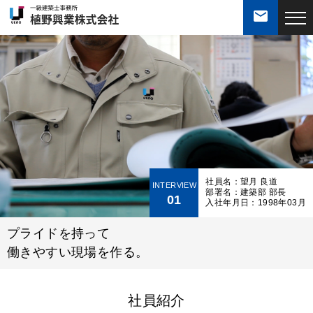
mail
会社案内
私達の強み
業務案内
社員名：望月 良道
INTERVIEW
施工実績
部署名：建築部 部長
01
入社年月日：1998年03月
社員紹介
プライドを持って
働きやすい現場を作る。
採用・求人
社員紹介