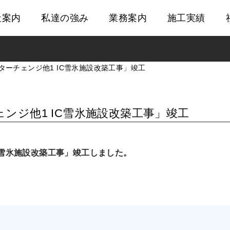
社案内
私達の強み
業務案内
施工実績
建築部施工実績
土木部施工実績
土木部
ターチェンジ他1 IC雪氷施設改築工事」竣工
情報化施工実績
建築部
地域貢献・社会貢献事業
ンジ他1 IC雪氷施設改築工事」竣工
受賞・表彰歴
C雪氷施設改築工事」竣工しました。