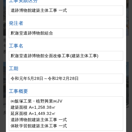
工事実績区分
遺跡博物館建築主体工事 一式
発注者
釈迦堂遺跡博物館組合
県営住宅東山梨ぬくもり団地A
甲州市立塩山南小学校普通教室
工事名
号館外壁改修他工事（一部債
改修工事（明許）
務）
釈迦堂遺跡博物館全面改修工事(建築主体工事)
工期
令和元年5月28日～令和2年2月28日
工事概要
㈱飯塚工業・植野興業㈱JV
建築面積 A=1,258.38㎡
身延町西嶋和紙の里改修工事
身延町道の駅「西嶋和紙の里
延床面積 A=1,449.32㎡
（仮称）」２４時間トイレ新築
遺跡博物館建築主体工事 一式
工事
体験学習館建築主体工事 一式