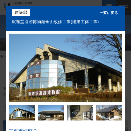
mail
建築部
一覧に戻る
釈迦堂遺跡博物館全面改修工事(建築主体工事)
会社案内
暮らす人、訪れる人の笑顔が輝く場所
私達の強み
navigate_next
ホーム
建築部施工実績
業務案内
建築部施工実績
施工実績
下記のカテゴリーにチェックを入れると、該当する実績のみを表示すること
が出来ます。
社員紹介
教育・医療・福祉施
公共施設
事務所・商業施設等
設
採用・求人