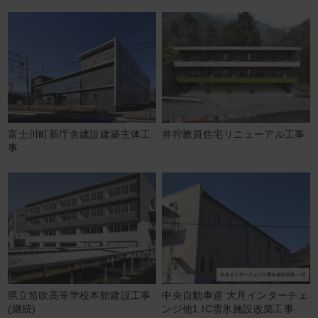
富士川町新庁舎建設建築主体工
井狩教員住宅リニューアル工事
事
県立笛吹高等学校本館建設工事
中央自動車道 大月インターチェ
(継続)
ンジ他1 IC雪氷施設改築工事