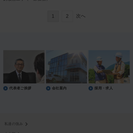
次へ
1
2
代表者ご挨拶
会社案内
採用・求人
chevron_right
私達の強み