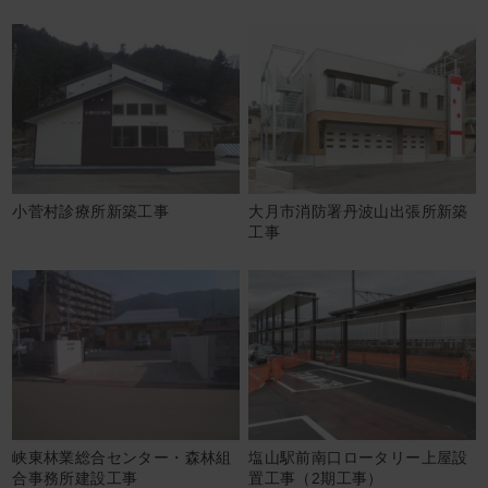
小菅村診療所新築工事
大月市消防署丹波山出張所新築
工事
峡東林業総合センター・森林組
塩山駅前南口ロータリー上屋設
合事務所建設工事
置工事（2期工事）