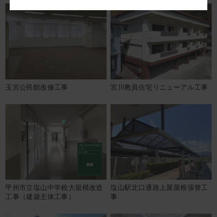
玉宮公民館改修工事
宮川教員住宅リニューアル工事
甲州市立塩山中学校大規模改造
塩山駅北口通路上屋屋根張替工
工事（建築主体工事）
事