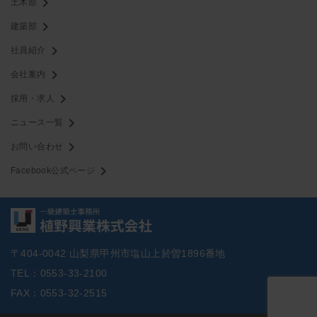
chevron_right
土木部
chevron_right
建築部
chevron_right
社員紹介
chevron_right
会社案内
chevron_right
採用・求人
chevron_right
ニュース一覧
chevron_right
お問い合わせ
chevron_right
Facebook公式ページ
〒404-0042 山梨県甲州市塩山上於曽1896番地
TEL：0553-33-2100
FAX：0553-32-2515